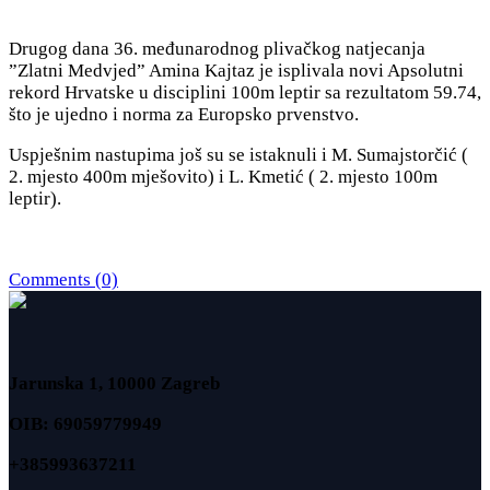
Drugog dana 36. međunarodnog plivačkog natjecanja
”Zlatni Medvjed” Amina Kajtaz je isplivala novi Apsolutni
rekord Hrvatske u disciplini 100m leptir sa rezultatom 59.74,
što je ujedno i norma za Europsko prvenstvo.
Uspješnim nastupima još su se istaknuli i M. Sumajstorčić (
2. mjesto 400m mješovito) i L. Kmetić ( 2. mjesto 100m
leptir).
Comments (0)
Jarunska 1, 10000 Zagreb
OIB: 69059779949
+385993637211