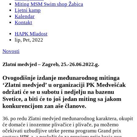
Miting MSM Swim shop Žabica
Ljetni kamp
Kalendar
Kontakt
HAPK Mladost
lip, Pet, 2022
Novosti
Zlatni medvjed – Zagreb, 25.-26.06.2022.g.
Ovogodišnje izdanje međunarodnog mitinga
‘Zlatni medvjed’ u organizaciji PK Medvešćak
održati će se u subotu i nedjelju na bazenu
Svetice, a biti će to još jedan miting sa jakom
konkurencijom zan aše članove.
36. po redu Zlatni medvjed međunarodnog karaktera, okupit
će domaće i inozemne plivačice i plivače, pa možemo
očekivati uzbudljive utrke prema programu Grand prix
sustava HPS-a, a poslužit će za provjeru prije kraja ove