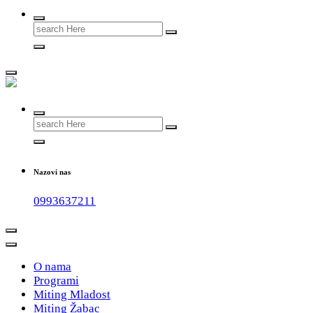
Search
for:
#teammladost
Search
for:
Nazovi nas
0993637211
O nama
Programi
Miting Mladost
Miting Žabac