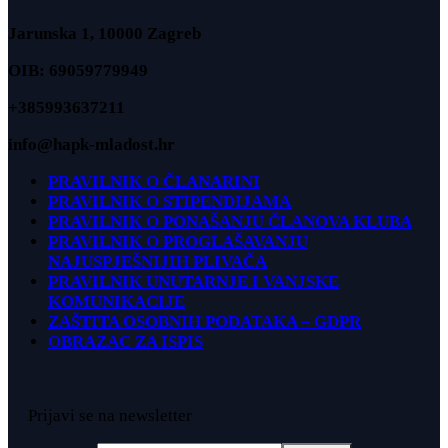
Jarunska 1, 10000 Zagreb
OIB: 69059779949
+385993637211
info@hapk-mladost.hr
PRAVILNIK O ČLANARINI
PRAVILNIK O STIPENDIJAMA
PRAVILNIK O PONAŠANJU ČLANOVA KLUBA
PRAVILNIK O PROGLAŠAVANJU
NAJUSPJEŠNIJIH PLIVAČA
PRAVILNIK UNUTARNJE I VANJSKE
KOMUNIKACIJE
ZAŠTITA OSOBNIH PODATAKA – GDPR
OBRAZAC ZA ISPIS
Prijavi se na newsletter