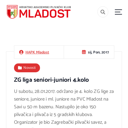
S
k
i
#teammladost
p
t
o
c
sij, Pon, 2017
HAPK Mladost
o
n
Novosti
t
ZG liga seniori-juniori 4.kolo
e
n
U subotu, 28.01.2017. održano je 4. kolo ZG lige za
t
seniore, juniore i ml. juniore na PVC Mladost na
Savi u 50 m bazenu. Nastupilo je oko 150
plivačica i plivača iz 5 gradskih klubova.
Organizator je bio Zagrebački plivački savez, a