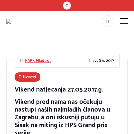
S
k
i
p
#teammladost
t
o
c
o
svi, Sri, 2017
HAPK Mladost
n
t
Novosti
e
Vikend natjecanja 27.05.2017.g.
n
t
Vikend pred nama nas očekuju
nastupi naših najmlađih članova u
Zagrebu, a oni iskusniji putuju u
Sisak na miting iz HPS Grand prix
serije.