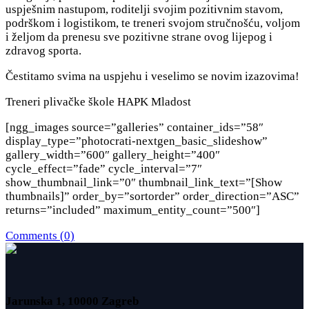
uspješnim nastupom, roditelji svojim pozitivnim stavom,
podrškom i logistikom, te treneri svojom stručnošću, voljom
i željom da prenesu sve pozitivne strane ovog lijepog i
zdravog sporta.
Čestitamo svima na uspjehu i veselimo se novim izazovima!
Treneri plivačke škole HAPK Mladost
[ngg_images source=”galleries” container_ids=”58″
display_type=”photocrati-nextgen_basic_slideshow”
gallery_width=”600″ gallery_height=”400″
cycle_effect=”fade” cycle_interval=”7″
show_thumbnail_link=”0″ thumbnail_link_text=”[Show
thumbnails]” order_by=”sortorder” order_direction=”ASC”
returns=”included” maximum_entity_count=”500″]
Comments (0)
Jarunska 1, 10000 Zagreb