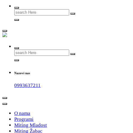
Search
for:
#teammladost
Search
for:
Nazovi nas
0993637211
O nama
Programi
Miting Mladost
Miting Žabac