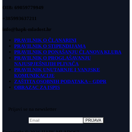
OIB: 69059779949
+385993637211
info@hapk-mladost.hr
PRAVILNIK O ČLANARINI
PRAVILNIK O STIPENDIJAMA
PRAVILNIK O PONAŠANJU ČLANOVA KLUBA
PRAVILNIK O PROGLAŠAVANJU
NAJUSPJEŠNIJIH PLIVAČA
PRAVILNIK UNUTARNJE I VANJSKE
KOMUNIKACIJE
ZAŠTITA OSOBNIH PODATAKA – GDPR
OBRAZAC ZA ISPIS
Prijavi se na newsletter