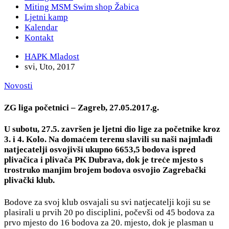
Miting MSM Swim shop Žabica
Ljetni kamp
Kalendar
Kontakt
HAPK Mladost
svi, Uto, 2017
Novosti
ZG liga početnici – Zagreb, 27.05.2017.g.
U subotu, 27.5. završen je ljetni dio lige za početnike kroz
3. i 4. Kolo. Na domaćem terenu slavili su naši najmlađi
natjecatelji osvojivši ukupno 6653,5 bodova ispred
plivačica i plivača PK Dubrava, dok je treće mjesto s
trostruko manjim brojem bodova osvojio Zagrebački
plivački klub.
Bodove za svoj klub osvajali su svi natjecatelji koji su se
plasirali u prvih 20 po disciplini, počevši od 45 bodova za
prvo mjesto do 16 bodova za 20. mjesto, dok je plasman u