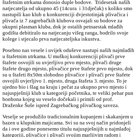
štafetnim utrkama donosio duple bodove. Tridesetak naših
natjecatelja od ukupno 45 (14cura i 31dječak) s koliko smo
nastupili kao klub u konkurenciji dvjestotinjak plivačica i
plivača iz 7 zagrebačkih klubova osvajali su bodove za
ukupni plasman kluba, dok je ostalih petnaestak mlađih
godišta debitiralo na natjecanju višeg ranga, bodrilo svoje
kolege i stjecalo prva natjecateljska iskustva.
Posebno nas vesele i uvijek oduševe nastupi naših najmlađih
u štafetnim utrkama. U muškoj konkurenciji plivači prve
štafete osvojili su uvjerljivo prvo mjesto, plivači druge
štafete drugo mjesto, plivačice prve štafete prvo mjesto, dok
su u štafeti 8x50m slobodno plivačice i plivači prve štafete
osvojili uvjerljivo 1. mjesto, druga štafeta 3. mjesto. To je
ujedno bio i šlag na kraju i pečat za ukupno prvo mjesto i
najuspješniji klub u kategoriji početnika, te veliki pehar pun
bonbona kojeg su veselo dočekali i primili od prof.
Draženke Šuše ispred Zagrebačkog plivačkog saveza.
Veselje se produžilo tradicionalnim kupanjem i skakanjem u
bazen u klupskim majicama. Svi su na svoj način pridonjeli
da i ove godine ponesemo titulu najuspješnijih u najmlađoj
kategoriji, plivačice i plivači svojim marljivim radom i