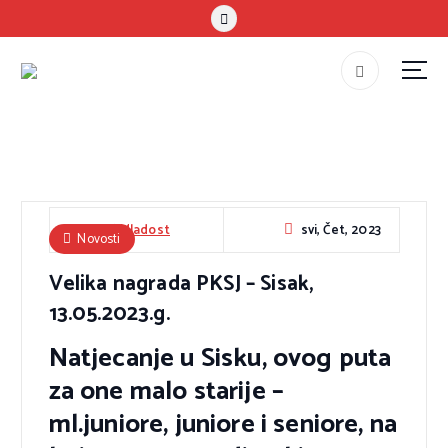
S
k
i
p
#teammladost
t
o
c
o
n
svi, Čet, 2023
HAPK Mladost
Novosti
t
Velika nagrada PKSJ – Sisak,
e
n
13.05.2023.g.
t
Natjecanje u Sisku, ovog puta
za one malo starije –
ml.juniore, juniore i seniore, na