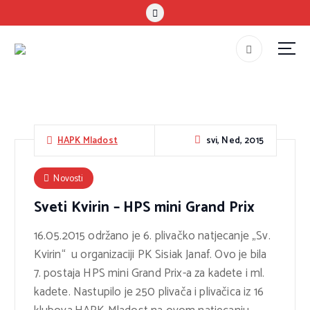
S
k
i
p
#teammladost
t
o
c
o
svi, Ned, 2015
HAPK Mladost
n
t
Novosti
e
Sveti Kvirin – HPS mini Grand Prix
n
t
16.05.2015 održano je 6. plivačko natjecanje „Sv.
Kvirin“ u organizaciji PK Sisiak Janaf. Ovo je bila
7. postaja HPS mini Grand Prix-a za kadete i ml.
kadete. Nastupilo je 250 plivača i plivačica iz 16