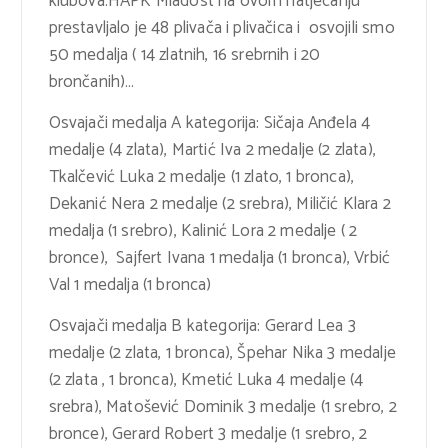
klubova.HAPK Mladost na ovom natjecanju
prestavljalo je 48 plivača i plivačica i osvojili smo
50 medalja ( 14 zlatnih, 16 srebrnih i 20
brončanih)…
Osvajači medalja A kategorija: Sičaja Anđela 4
medalje (4 zlata), Martić Iva 2 medalje (2 zlata),
Tkalčević Luka 2 medalje (1 zlato, 1 bronca),
Dekanić Nera 2 medalje (2 srebra), Miličić Klara 2
medalja (1 srebro), Kalinić Lora 2 medalje ( 2
bronce), Sajfert Ivana 1 medalja (1 bronca), Vrbić
Val 1 medalja (1 bronca)
Osvajači medalja B kategorija: Gerard Lea 3
medalje (2 zlata, 1 bronca), Špehar Nika 3 medalje
(2 zlata , 1 bronca), Kmetić Luka 4 medalje (4
srebra), Matošević Dominik 3 medalje (1 srebro, 2
bronce), Gerard Robert 3 medalje (1 srebro, 2