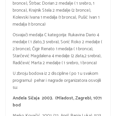
bronce), Štrbac Dorian 2 medalje ( 1 srebro, 1
bronca), Krajnik Stela 2 medalje (2 bronce),
Kolevski Ivana 1 medalja (1 bronca), Pušić Ivan 1
medalja (1 bronca)
Osvajači medalja C kategorija: Rukavina Dario 4
medalje ( 1 zlato,3 srebra), Sorić Roko 2 medalje (
2 bronce), Čigir Renato 1 medalja ( 1 bronca),
Starčević Magdalena 4 medalje (2 zlata,2 srebra),
Radičević Marta 2 medalje ( 1 srebro, 1 bronca)
U zbroju bodova iz 2 discipline ( po 1 u svakom
programu) pehar i nagrade organizatora osvojili
su:
Anđela Sičaja 2003. (Mladost, Zagreb), 1071
bod
Marko Kovačić 2001. (22. April, Banja Luka), 1123