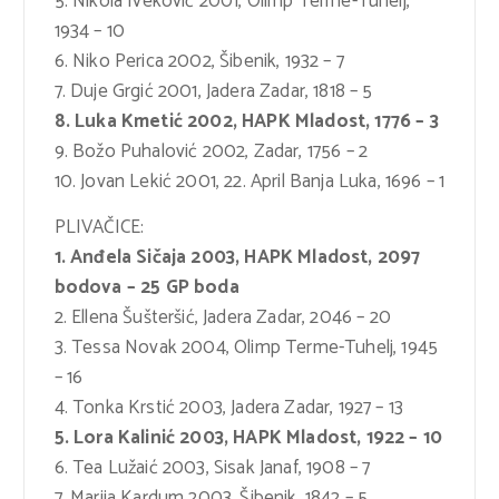
5. Nikola Iveković 2001, Olimp Terme-Tuhelj,
1934 – 10
6. Niko Perica 2002, Šibenik, 1932 – 7
7. Duje Grgić 2001, Jadera Zadar, 1818 – 5
8. Luka Kmetić 2002, HAPK Mladost, 1776 – 3
9. Božo Puhalović 2002, Zadar, 1756 – 2
10. Jovan Lekić 2001, 22. April Banja Luka, 1696 – 1
PLIVAČICE:
1. Anđela Sičaja 2003, HAPK Mladost, 2097
bodova – 25 GP boda
2. Ellena Šušteršić, Jadera Zadar, 2046 – 20
3. Tessa Novak 2004, Olimp Terme-Tuhelj, 1945
– 16
4. Tonka Krstić 2003, Jadera Zadar, 1927 – 13
5. Lora Kalinić 2003, HAPK Mladost, 1922 – 10
6. Tea Lužaić 2003, Sisak Janaf, 1908 – 7
7. Marija Kardum 2003, Šibenik, 1842 – 5