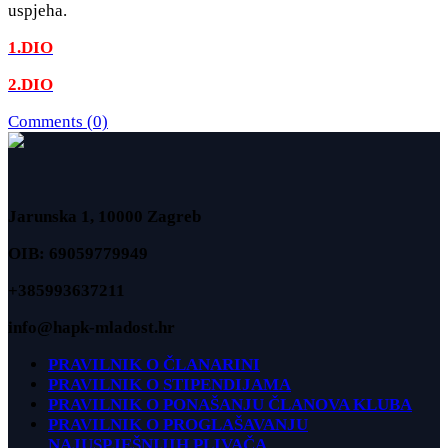
uspjeha.
1.DIO
2.DIO
Comments (0)
Jarunska 1, 10000 Zagreb
OIB: 69059779949
+385993637211
info@hapk-mladost.hr
PRAVILNIK O ČLANARINI
PRAVILNIK O STIPENDIJAMA
PRAVILNIK O PONAŠANJU ČLANOVA KLUBA
PRAVILNIK O PROGLAŠAVANJU
NAJUSPJEŠNIJIH PLIVAČA