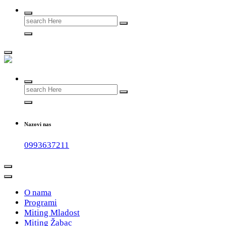
Search
for:
#teammladost
Search
for:
Nazovi nas
0993637211
O nama
Programi
Miting Mladost
Miting Žabac