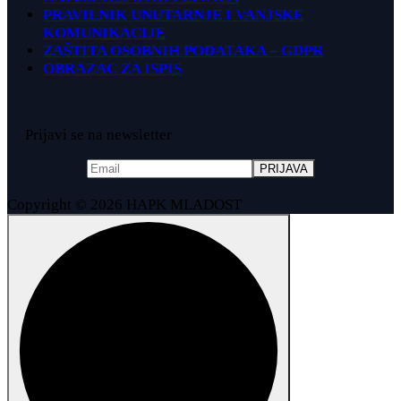
PRAVILNIK UNUTARNJE I VANJSKE
KOMUNIKACIJE
ZAŠTITA OSOBNIH PODATAKA – GDPR
OBRAZAC ZA ISPIS
Prijavi se na newsletter
Copyright © 2026 HAPK MLADOST