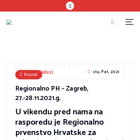
S
k
i
p
#teammladost
t
o
c
o
n
stu, Pet, 2021
HAPK Mladost
Novosti
t
Regionalno PH – Zagreb,
e
n
27.-28.11.2021.g.
t
U vikendu pred nama na
rasporedu je Regionalno
prvenstvo Hrvatske za