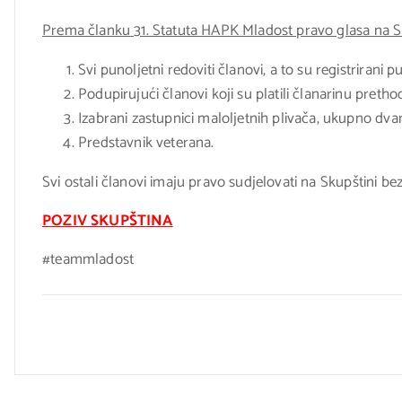
Prema članku 31. Statuta HAPK Mladost pravo glasa na Sk
Svi punoljetni redoviti članovi, a to su registrirani
Podupirujući članovi koji su platili članarinu preth
Izabrani zastupnici maloljetnih plivača, ukupno dva
Predstavnik veterana.
Svi ostali članovi imaju pravo sudjelovati na Skupštini be
POZIV SKUPŠTINA
#teammladost