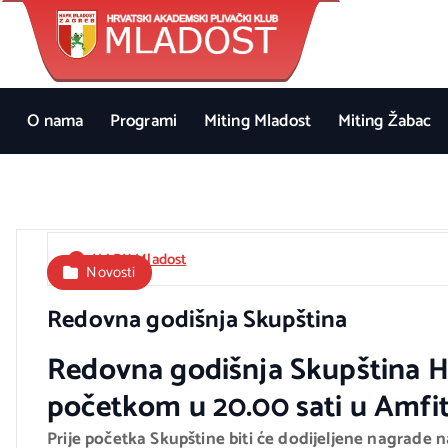
#teammladost
S
k
i
p
t
O nama
Programi
Miting Mladost
Miting Žabac
o
c
o
n
t
HAPK Mladost
Novosti
e
n
Redovna godišnja Skupština
t
Redovna godišnja Skupština HA
početkom u 20.00 sati u Amfit
Prije početka Skupštine biti će dodijeljene nagrade 