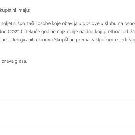
upštini imaju:
 punoljetni športaši i osobe koje obavljaju poslove u klubu na osn
odne (2022.) i tekuće godine najkasnije na dan koji prethodi održ
naest delegiranih članova Skupštine prema zaključcima s održani
z prava glasa.