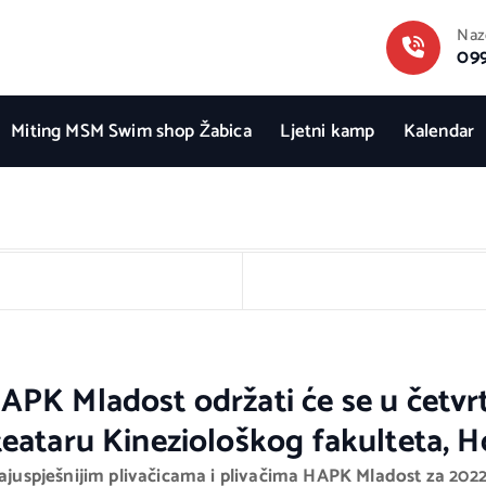
Naz
09
Miting MSM Swim shop Žabica
Ljetni kamp
Kalendar
PK Mladost održati će se u četvrta
eataru Kineziološkog fakulteta, Ho
najuspješnijim plivačicama i plivačima HAPK Mladost za 2022