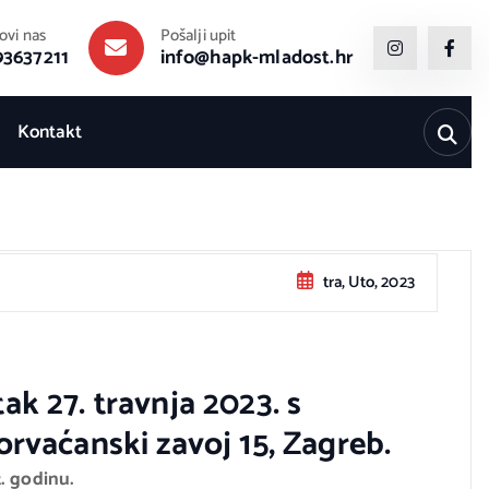
ovi nas
Pošalji upit
93637211
info@hapk-mladost.hr
Kontakt
tra, Uto, 2023
k 27. travnja 2023. s
rvaćanski zavoj 15, Zagreb.
. godinu.