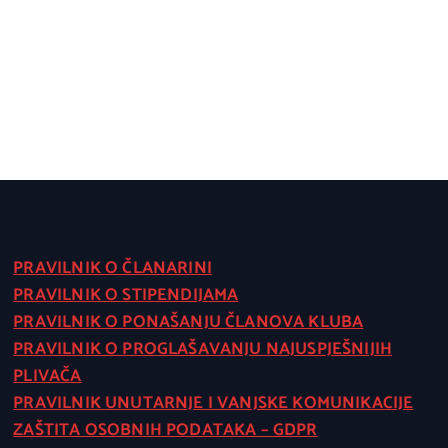
PRAVILNIK O ČLANARINI
PRAVILNIK O STIPENDIJAMA
PRAVILNIK O PONAŠANJU ČLANOVA KLUBA
PRAVILNIK O PROGLAŠAVANJU NAJUSPJEŠNIJIH
PLIVAČA
PRAVILNIK UNUTARNJE I VANJSKE KOMUNIKACIJE
ZAŠTITA OSOBNIH PODATAKA – GDPR