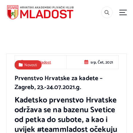
S
k
i
#teammladost
p
t
o
c
o
srp, Čet, 2021
HAPK Mladost
Novosti
n
t
Prvenstvo Hrvatske za kadete –
e
Zagreb, 23.-24.07.2021.g.
n
Kadetsko prvenstvo Hrvatske
t
održava se na bazenu Svetice
od petka do subote, a kao i
uvijek #teammladost očekuju