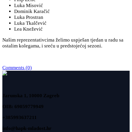
Luka Misović
Dominik Karačić
Luka Prostran
Luka Tkalčević
Lea Knežević
Našim reprezentativcima želimo uspješan tjedan u radu sa
ostalim kolegama, i sreću u predstojećoj sezoni.
Comments (0)
Jarunska 1, 10000 Zagreb
OIB: 69059779949
+385993637211
info@hapk-mladost.hr