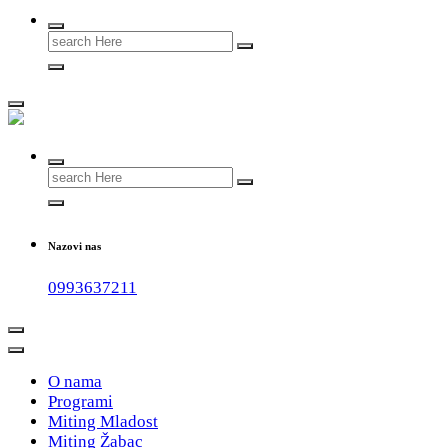
Search
for:
#teammladost
Search
for:
Nazovi nas
0993637211
O nama
Programi
Miting Mladost
Miting Žabac