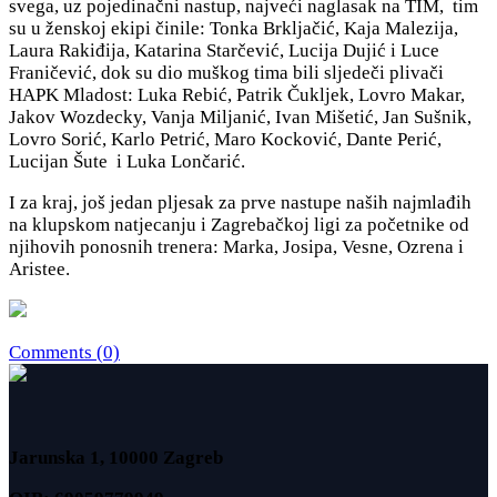
svega, uz pojedinačni nastup, najveći naglasak na TIM, tim
su u ženskoj ekipi činile: Tonka Brkljačić, Kaja Malezija,
Laura Rakiđija, Katarina Starčević, Lucija Dujić i Luce
Franičević, dok su dio muškog tima bili sljedeči plivači
HAPK Mladost: Luka Rebić, Patrik Čukljek, Lovro Makar,
Jakov Wozdecky, Vanja Miljanić, Ivan Mišetić, Jan Sušnik,
Lovro Sorić, Karlo Petrić, Maro Kocković, Dante Perić,
Lucijan Šute i Luka Lončarić.
I za kraj, još jedan pljesak za prve nastupe naših najmlađih
na klupskom natjecanju i Zagrebačkoj ligi za početnike od
njihovih ponosnih trenera: Marka, Josipa, Vesne, Ozrena i
Aristee.
Comments (0)
Jarunska 1, 10000 Zagreb