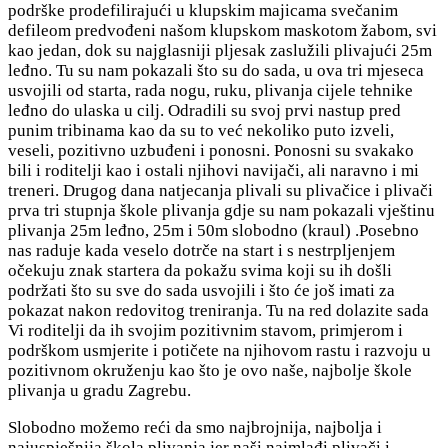
podrške prodefilirajući u klupskim majicama svečanim
defileom predvođeni našom klupskom maskotom žabom, svi
kao jedan, dok su najglasniji pljesak zaslužili plivajući 25m
leđno. Tu su nam pokazali što su do sada, u ova tri mjeseca
usvojili od starta, rada nogu, ruku, plivanja cijele tehnike
leđno do ulaska u cilj. Odradili su svoj prvi nastup pred
punim tribinama kao da su to već nekoliko puto izveli,
veseli, pozitivno uzbuđeni i ponosni. Ponosni su svakako
bili i roditelji kao i ostali njihovi navijači, ali naravno i mi
treneri. Drugog dana natjecanja plivali su plivačice i plivači
prva tri stupnja škole plivanja gdje su nam pokazali vještinu
plivanja 25m leđno, 25m i 50m slobodno (kraul) .Posebno
nas raduje kada veselo dotrče na start i s nestrpljenjem
očekuju znak startera da pokažu svima koji su ih došli
podržati što su sve do sada usvojili i što će još imati za
pokazat nakon redovitog treniranja. Tu na red dolazite sada
Vi roditelji da ih svojim pozitivnim stavom, primjerom i
podrškom usmjerite i potičete na njihovom rastu i razvoju u
pozitivnom okruženju kao što je ovo naše, najbolje škole
plivanja u gradu Zagrebu.
Slobodno možemo reći da smo najbrojnija, najbolja i
najuspješnija škola plivanja jer naši najmlađi plivači i