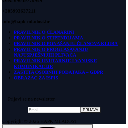
OIB: 69059779949
+385993637211
info@hapk-mladost.hr
PRAVILNIK O ČLANARINI
PRAVILNIK O STIPENDIJAMA
PRAVILNIK O PONAŠANJU ČLANOVA KLUBA
PRAVILNIK O PROGLAŠAVANJU
NAJUSPJEŠNIJIH PLIVAČA
PRAVILNIK UNUTARNJE I VANJSKE
KOMUNIKACIJE
ZAŠTITA OSOBNIH PODATAKA – GDPR
OBRAZAC ZA ISPIS
Prijavi se na newsletter
Copyright © 2026 HAPK MLADOST