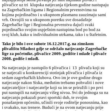
plivačice uz tri klupska natjecanja tijekom godine nastupaju
na Zagrebačkim ligama i Regionalnim prvenstvima na
kojima pojedinačno i u ukupnom plasmanu zauzimaju sami
vrh. Osvojili su u ukupnom poretku sve dosadašnje
Zagrebačke lige i Regionalna prvenstva dajući svaki
pojedinačko svojim uspješnim nastupima bod po bod za
svoj klub, kako u individualnim utrkama, tako i u štafetnim.
Tako je bilo i ove subote 16.12.2017.g. na zimskom
plivalištu Mladost gdje se održalo natjecanje Zagrebačke
lige za početnike, plivačice 2009. godište i mlađe i plivače
2008. godiše i mlađi.
Na natjecanju je nastupilo 6 plivačica i 13 plivača koji su
se natjecali u konkurenciji stotinjak plivačica i plivača iz
sedam zagrebačkih klubova. Ovo im je ove godine drugo
natjecanje nakon Siska, međutim trebamo pohvaliti i nove
natjecateljice i natjecatelje koji su im se priružili i po prvi
put nastupili na natjecanju višeg nivoa. Svi do jednoga su na
natjecanju pokazali pravi sportski duh, te svojim
ponašanjem općenito, učinili svoje roditelje ponosnima, kao
i svakako, nas trenere. Budući je na ovom natjecanju prije