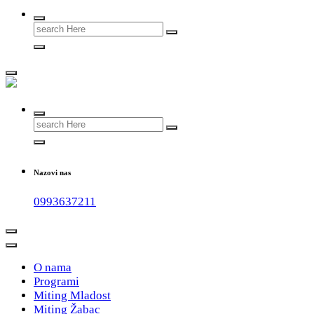
Search
for:
#teammladost
Search
for:
Nazovi nas
0993637211
O nama
Programi
Miting Mladost
Miting Žabac