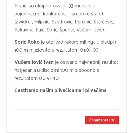
Plivači su ukupno osvojili 33 medalje u
pojedinačnoj konkurenciji i srebro u štafeti
(Zwicker, Miljanić, Svedrović, Perčinić, Starčević,
Rukavina, Raić, Sorić, Špehar, Vučemilović).
Sorić Roko
je otplivao rekord mitinga u disciplini
100 m mješovito s rezultatom 01:05.03.
Vučemilović Ivan
je ostvario najvrjedniji rezultat
natjecanja u disciplini 100 m slobodno s
rezultatom 00:53.90.
Čestitamo našim plivačicama i plivačima
Comments (0)