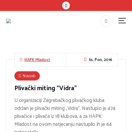
S
k
i
p
#teammladost
t
o
c
o
lis, Pon, 2016
HAPK Mladost
n
t
Novosti
e
Plivački miting “Vidra”
n
t
U organizaciji Zagrebačkog plivačkog kluba
održan je plivački miting „Vidra“. Nastupio je 474
plivačice i plivača iz 18 klubova, a za HAPK
Mladost na ovom natjecanju nastupilo ih je 64