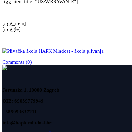
[tgg_item title=”USAVRŠAVANJE”]
[/tgg_item]
[/toggle]
Comments (0)
Jarunska 1, 10000 Zagreb
OIB: 69059779949
+385993637211
info@hapk-mladost.hr