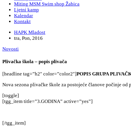
Miting MSM Swim shop Žabica
Ljetni kamp
Kalendar
Kontakt
HAPK Mladost
tra, Pon, 2016
Novosti
Plivačka škola – popis plivača
[headline tag=”h2″ color=”color2″]
POPIS GRUPA PLIVAČK
Nova sezona plivačke škole za postojeće članove počinje od 
[toggle]
[tgg_item title=”3.GODINA” active=”yes”]
[/tgg_item]