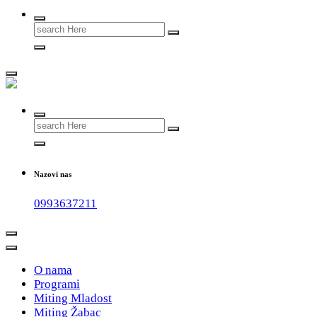
Search
for:
#teammladost
Search
for:
Nazovi nas
0993637211
O nama
Programi
Miting Mladost
Miting Žabac