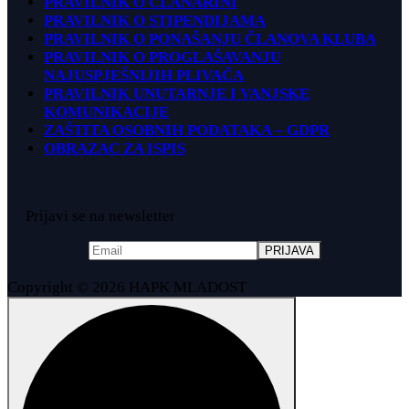
PRAVILNIK O ČLANARINI
PRAVILNIK O STIPENDIJAMA
PRAVILNIK O PONAŠANJU ČLANOVA KLUBA
PRAVILNIK O PROGLAŠAVANJU
NAJUSPJEŠNIJIH PLIVAČA
PRAVILNIK UNUTARNJE I VANJSKE
KOMUNIKACIJE
ZAŠTITA OSOBNIH PODATAKA – GDPR
OBRAZAC ZA ISPIS
Prijavi se na newsletter
Copyright © 2026 HAPK MLADOST