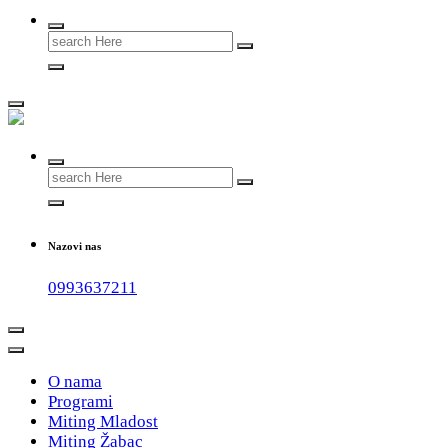
Search
for:
#teammladost
Search
for:
Nazovi nas
0993637211
O nama
Programi
Miting Mladost
Miting Žabac