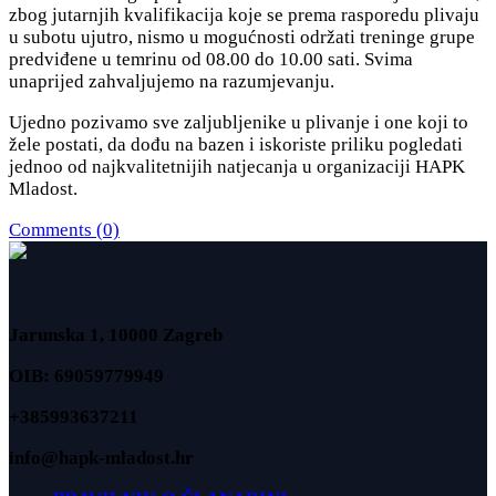
zbog jutarnjih kvalifikacija koje se prema rasporedu plivaju
u subotu ujutro, nismo u mogućnosti održati treninge grupe
predviđene u temrinu od 08.00 do 10.00 sati. Svima
unaprijed zahvaljujemo na razumjevanju.
Ujedno pozivamo sve zaljubljenike u plivanje i one koji to
žele postati, da dođu na bazen i iskoriste priliku pogledati
jednoo od najkvalitetnijih natjecanja u organizaciji HAPK
Mladost.
Comments (0)
Jarunska 1, 10000 Zagreb
OIB: 69059779949
+385993637211
info@hapk-mladost.hr