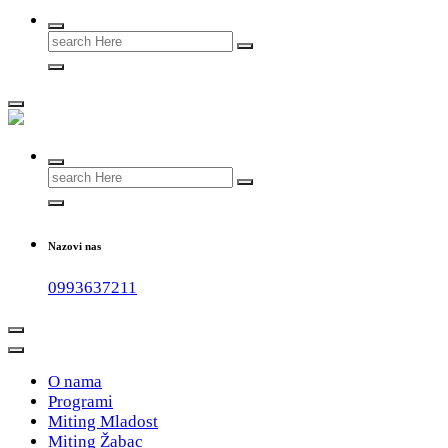
Search
for:
#teammladost
Search
for:
Nazovi nas
0993637211
O nama
Programi
Miting Mladost
Miting Žabac