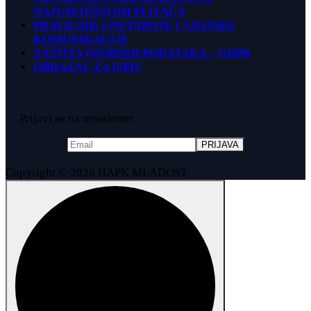
NAJUSPJEŠNIJIH PLIVAČA
PRAVILNIK UNUTARNJE I VANJSKE
KOMUNIKACIJE
ZAŠTITA OSOBNIH PODATAKA – GDPR
OBRAZAC ZA ISPIS
Prijavi se na newsletter
Copyright © 2026 HAPK MLADOST