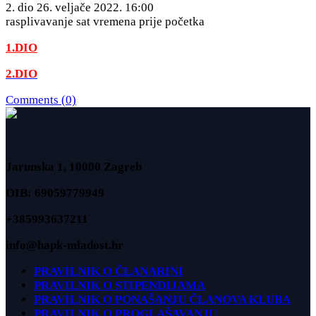
2. dio 26. veljače 2022. 16:00
rasplivavanje sat vremena prije početka
1.DIO
2.DIO
Comments (0)
Jarunska 1, 10000 Zagreb
OIB: 69059779949
+385993637211
info@hapk-mladost.hr
PRAVILNIK O ČLANARINI
PRAVILNIK O STIPENDIJAMA
PRAVILNIK O PONAŠANJU ČLANOVA KLUBA
PRAVILNIK O PROGLAŠAVANJU