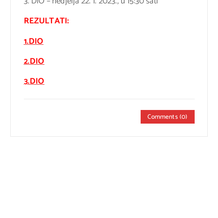
3. DIO – nedjelja 22. 1. 2023., u 15:30 sati
REZULTATI:
1.DIO
2.DIO
3.DIO
Comments (0)