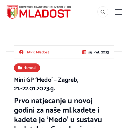
S
k
i
#teammladost
p
t
o
c
sij, Pet, 2023
HAPK Mladost
o
n
Novosti
t
Mini GP ‘Medo’ – Zagreb,
e
21.-22.01.2023.g.
n
t
Prvo natjecanje u novoj
godini za naše ml.kadete i
kadete je ‘Medo’ u sustavu