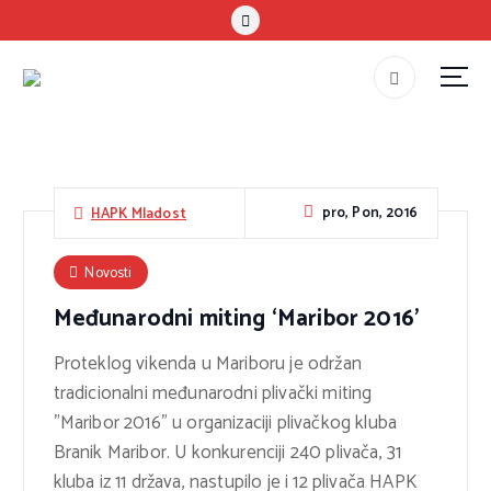
S
k
i
p
#teammladost
t
o
c
pro, Pon, 2016
HAPK Mladost
o
n
Novosti
t
e
Međunarodni miting ‘Maribor 2016’
n
Proteklog vikenda u Mariboru je održan
t
tradicionalni međunarodni plivački miting
”Maribor 2016” u organizaciji plivačkog kluba
Branik Maribor. U konkurenciji 240 plivača, 31
kluba iz 11 država, nastupilo je i 12 plivača HAPK