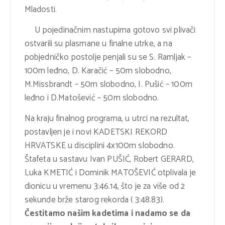
Mladosti.
U pojedinačnim nastupima gotovo svi plivači
ostvarili su plasmane u finalne utrke, a na
pobjedničko postolje penjali su se S. Ramljak –
100m leđno, D. Karačić – 50m slobodno,
M.Missbrandt – 50m slobodno, I. Pušić – 100m
leđno i D.Matošević – 50m slobodno.
Na kraju finalnog programa, u utrci na rezultat,
postavljen je i novi KADETSKI REKORD
HRVATSKE u disciplini 4x100m slobodno.
Štafeta u sastavu Ivan PUŠIĆ, Robert GERARD,
Luka KMETIĆ i Dominik MATOŠEVIĆ otplivala je
dionicu u vremenu 3:46.14, što je za više od 2
sekunde brže starog rekorda ( 3:48.83).
Čestitamo našim kadetima i nadamo se da