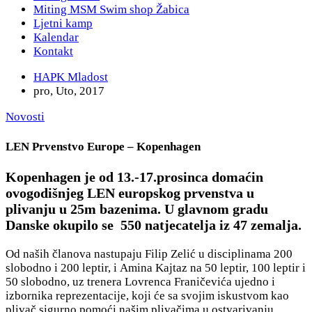
Miting MSM Swim shop Žabica
Ljetni kamp
Kalendar
Kontakt
HAPK Mladost
pro, Uto, 2017
Novosti
LEN Prvenstvo Europe – Kopenhagen
Kopenhagen je od 13.-17.prosinca domaćin
ovogodišnjeg LEN europskog prvenstva u
plivanju u 25m bazenima. U glavnom gradu
Danske okupilo se 550 natjecatelja iz 47 zemalja.
Od naših članova nastupaju Filip Zelić u disciplinama 200
slobodno i 200 leptir, i Amina Kajtaz na 50 leptir, 100 leptir i
50 slobodno, uz trenera Lovrenca Franičevića ujedno i
izbornika reprezentacije, koji će sa svojim iskustvom kao
plivač sigurno pomoći našim plivačima u ostvarivanju