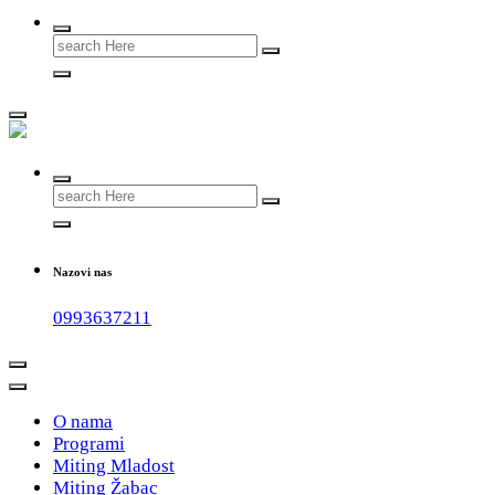
Search
for:
#teammladost
Search
for:
Nazovi nas
0993637211
O nama
Programi
Miting Mladost
Miting Žabac