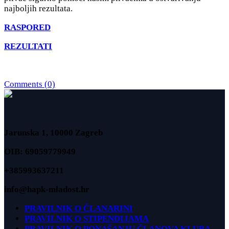
najboljih rezultata.
RASPORED
REZULTATI
Comments (0)
Jarunska 1, 10000 Zagreb
OIB: 69059779949
+385993637211
info@hapk-mladost.hr
PRAVILNIK O ČLANARINI
PRAVILNIK O STIPENDIJAMA
PRAVILNIK O PONAŠANJU ČLANOVA KLUBA