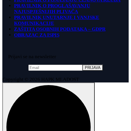
PRAVILNIK O PROGLAŠAVANJU
NAJUSPJEŠNIJIH PLIVAČA
PRAVILNIK UNUTARNJE I VANJSKE
KOMUNIKACIJE
ZAŠTITA OSOBNIH PODATAKA – GDPR
OBRAZAC ZA ISPIS
Prijavi se na newsletter
Copyright © 2026 HAPK MLADOST