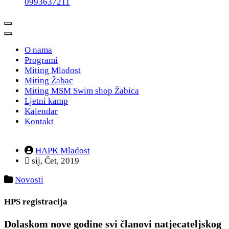
0993637211
O nama
Programi
Miting Mladost
Miting Žabac
Miting MSM Swim shop Žabica
Ljetni kamp
Kalendar
Kontakt
HAPK Mladost
sij, Čet, 2019
Novosti
HPS registracija
Dolaskom nove godine svi članovi natjecateljskog