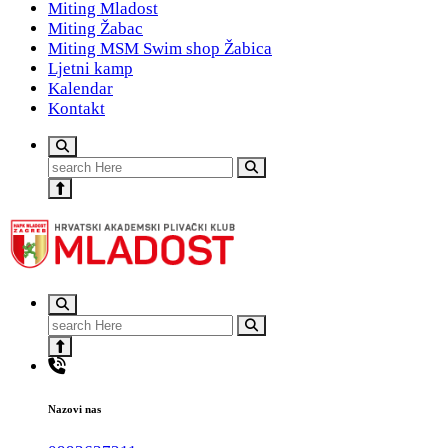
Miting Mladost
Miting Žabac
Miting MSM Swim shop Žabica
Ljetni kamp
Kalendar
Kontakt
Search
for:
#teammladost
Search
for:
Nazovi nas