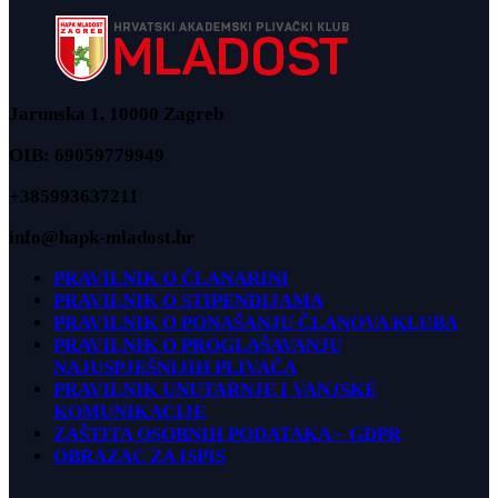
Jarunska 1, 10000 Zagreb
OIB: 69059779949
+385993637211
info@hapk-mladost.hr
PRAVILNIK O ČLANARINI
PRAVILNIK O STIPENDIJAMA
PRAVILNIK O PONAŠANJU ČLANOVA KLUBA
PRAVILNIK O PROGLAŠAVANJU
NAJUSPJEŠNIJIH PLIVAČA
PRAVILNIK UNUTARNJE I VANJSKE
KOMUNIKACIJE
ZAŠTITA OSOBNIH PODATAKA – GDPR
OBRAZAC ZA ISPIS