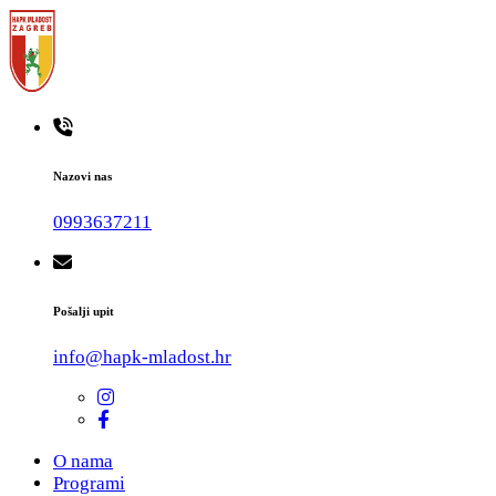
Skip
to
content
#teammladost
Nazovi nas
0993637211
Pošalji upit
info@hapk-mladost.hr
O nama
Programi