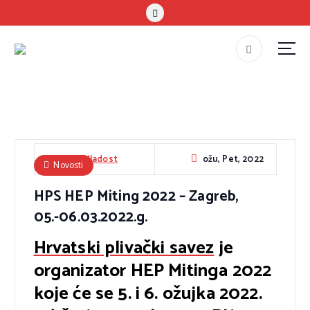
S
k
i
p
#teammladost
t
o
c
o
n
ožu, Pet, 2022
HAPK Mladost
Novosti
t
HPS HEP Miting 2022 – Zagreb,
e
n
05.-06.03.2022.g.
t
Hrvatski plivački savez
je
organizator HEP Mitinga 2022
koje će se 5. i 6. ožujka 2022.