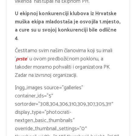
vikenda nastupali na Ekipnom PH.
U ekipnoj konkurenciji klubova iz Hrvatske
muška ekipa mladostaša je osvojila 1.mjesto,
a cure su u svojoj konkurenciji bile odlične
4
.
Čestitamo svim našim članovima koji su imali
‘
prste
‘ u ovom predbožićnom poklonu, a
također moramo pohvaliti i organizatora PK
Zadar na izvrsnoj organizaciji.
[ngg_images source=”galleries”
container_ids=”5″
sortorder=”308,304,306,310,309,307,305,311″
display_type=”photocrati-
nextgen_basic_thumbnails”
override_thumbnail_settings=”0″