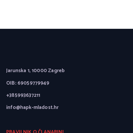
Jarunska 1, 10000 Zagreb
OIB: 69059779949
+385993637211
info@hapk-mladost.hr
PRAVILNIK O ČLANARINI