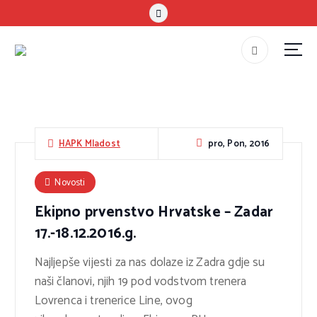
S
k
i
p
#teammladost
t
o
c
o
pro, Pon, 2016
HAPK Mladost
n
t
Novosti
e
Ekipno prvenstvo Hrvatske – Zadar
n
17.-18.12.2016.g.
t
Najljepše vijesti za nas dolaze iz Zadra gdje su
naši članovi, njih 19 pod vodstvom trenera
Lovrenca i trenerice Line, ovog