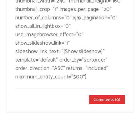
thumbnail_width=”240″ thumbnail_height=”160″
thumbnail_crop=”1″ images_per_page=”20″
number_of_columns=”0″ ajax_pagination=”0″
show_all_in_lightbox=”0″
use_imagebrowser_effect=”0″
show_slideshow_link=”1″
slideshow_link_text=”[Show slideshow]”
template=”default” order_by=”sortorder”
order_direction=”ASC” returns=”included”
maximum_entity_count=”500″]
Comments (0)