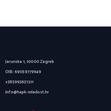
Jarunska 1, 10000 Zagreb
OIB: 69059779949
+385993637211
info@hapk-mladost.hr