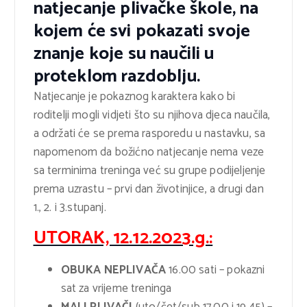
natjecanje plivačke škole, na
kojem će svi pokazati svoje
znanje koje su naučili u
proteklom razdoblju.
Natjecanje je pokaznog karaktera kako bi
roditelji mogli vidjeti što su njihova djeca naučila,
a održati će se prema rasporedu u nastavku, sa
napomenom da božićno natjecanje nema veze
sa terminima treninga već su grupe podijeljenje
prema uzrastu – prvi dan životinjice, a drugi dan
1., 2. i 3.stupanj.
UTORAK, 12.12.2023.g.:
OBUKA NEPLIVAČA
16.00 sati – pokazni
sat za vrijeme treninga
MALI PLIVAČI
(uto/čet/sub 17.00 i 19.45) –