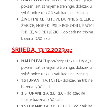
pokazni sat za vrijeme treninga, dolazak u
svlačionice u 17.00 sati kao i na trening
ŽIVOTINJICE
: KITOVI, DUPINI, SRDELICE,
ŽABICE, MORSKI PSI, KROKODILI, RAČIĆI
RIBICE, VIDRE I JEŽIĆI – dolazak na tribine
bazena 17.30 sati
SRIJEDA, 13.12.2023.g.:
MALI PLIVAČI
(pon/sri/pet 17.00 i 19.45) –
pokazni sat za vrijeme treninga, dolazak u
svlačionice u 17.00 sati kao i na trening
1.STUPANJ:
1.A, 1.C i 1.D- dolazak na tribine
bazena 17.30 sati
2.STUPANJ:
2.A, 2.B i 2.C – dolazak na
tribine bazena 17.30 sati
3.STUPANJ:
3.A, 3.B, 3.C i 3.D – dolazak na