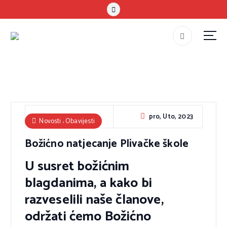
S
k
i
p
#teammladost
t
o
c
o
n
pro, Uto, 2023
HAPK Mladost
,
Novosti
Obavijesti
t
Božićno natjecanje Plivačke škole
e
n
U susret božićnim
t
blagdanima, a kako bi
razveselili naše članove,
održati ćemo Božićno