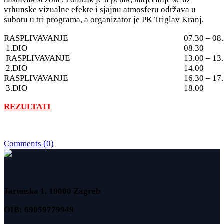
vrhunske vizualne efekte i sjajnu atmosferu održava u
subotu u tri programa, a organizator je PK Triglav Kranj.
RASPLIVAVANJE
07.30 – 08
1.DIO
08.30
RASPLIVAVANJE
13.00 – 13
2.DIO
14.00
RASPLIVAVANJE
16.30 – 17
3.DIO
18.00
REZULTATI
Comments (0)
Jarunska 1, 10000 Zagreb
OIB: 69059779949