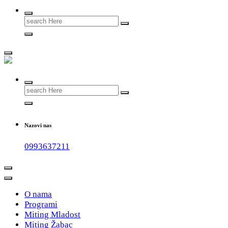
Search
for:
#teammladost
Search
for:
Nazovi nas
0993637211
O nama
Programi
Miting Mladost
Miting Žabac