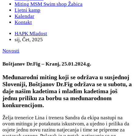
Miting MSM Swim shop Žabica
Ljetni kamp
Kalendar
Kontakt
HAPK Mladost
sij, Čet, 2025
Novosti
Boštjanov Dr.Fig – Kranj, 25.01.2024.g.
Međunarodni miting koji se održava u susjednoj
Sloveniji, Boštjanov Dr.Fig održava se u subotu, a
daje našim kadetima i mlađim kadetima još
jednu priliku za borbu sa međunarodnom
konkurencijom.
Želja trenerice Lina i trenera Sandra da ekipa nastupi na
ovom mitingu je potaknuta iskustvom, a ujedno i prilika da
osjete jednu novu razinu natjecanja i time se pripreme za
nastavak sezone. Polazak je u petak, natjecanje se uz