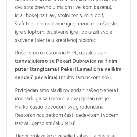
dva sata dnevno u malom i velikom bazenu),
igrali hokej na travi, stolni tenis, mini golf,
štafetne i elementarne igre, razne momčadske
igre s loptom, društvene igre i pokazali svoje
skrivene talente u kreativnoj radionici.
Ručali smo u restoranu M.M., uživali u užini
(
zahvaljujemo se Pekari Dubravica na finim
puter štangicama i Pekari Lamešić na velikim
sendvič pecivima)
i multivitaminskom soku.
Prvi tjedan smo slavili rođendan našeg trenera i
iznenadili ga sa tortom, a ovaj tjedan nas je
Marko častio povodom svog rođendana.
Restoran nas petkom časti cedevitom i voćem
(zahvaljujemo stričeku Miru).
Tjedni prolaze kroz veselje i zabavu, a djeca se