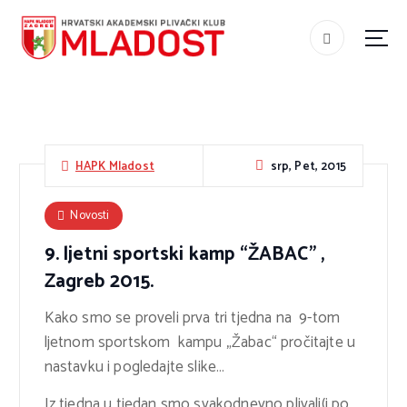
S
k
i
#teammladost
p
t
o
c
srp, Pet, 2015
HAPK Mladost
o
n
Novosti
t
9. ljetni sportski kamp “ŽABAC” ,
e
Zagreb 2015.
n
t
Kako smo se proveli prva tri tjedna na 9-tom
ljetnom sportskom kampu „Žabac“ pročitajte u
nastavku i pogledajte slike…
Iz tjedna u tjedan smo svakodnevno plivali(i po