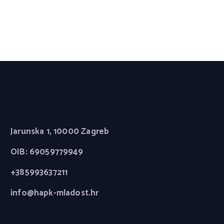
Jarunska 1, 10000 Zagreb
OIB: 69059779949
+385993637211
info@hapk-mladost.hr