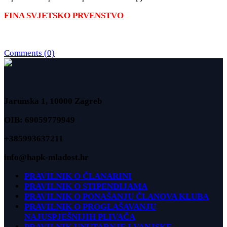
FINA SVJETSKO PRVENSTVO
Comments (0)
Jarunska 1, 10000 Zagreb
OIB: 69059779949
+385993637211
info@hapk-mladost.hr
PRAVILNIK O ČLANARINI
PRAVILNIK O STIPENDIJAMA
PRAVILNIK O PONAŠANJU ČLANOVA KLUBA
PRAVILNIK O PROGLAŠAVANJU
NAJUSPJEŠNIJIH PLIVAČA
PRAVILNIK UNUTARNJE I VANJSKE