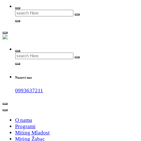
Search
for:
#teammladost
Search
for:
Nazovi nas
0993637211
O nama
Programi
Miting Mladost
Miting Žabac