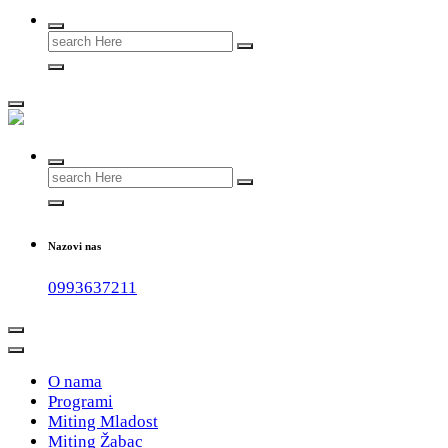
Search
for:
#teammladost
Search
for:
Nazovi nas
0993637211
O nama
Programi
Miting Mladost
Miting Žabac