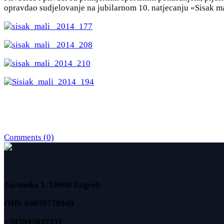
opravdao sudjelovanje na jubilarnom 10. natjecanju «Sisak mal
Comments (0)
Jarunska 1, 10000 Zagreb
OIB: 69059779949
+385993637211