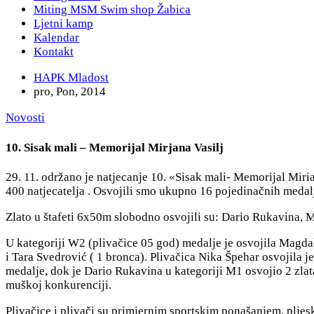
Miting MSM Swim shop Žabica
Ljetni kamp
Kalendar
Kontakt
HAPK Mladost
pro, Pon, 2014
Novosti
10. Sisak mali – Memorijal Mirjana Vasilj
29. 11. održano je natjecanje 10. «Sisak mali- Memorijal Miri
400 natjecatelja . Osvojili smo ukupno 16 pojedinačnih medalja
Zlato u štafeti 6x50m slobodno osvojili su: Dario Rukavina, M
U kategoriji W2 (plivačice 05 god) medalje je osvojila Magdale
i Tara Svedrović ( 1 bronca). Plivačica Nika Špehar osvojila j
medalje, dok je Dario Rukavina u kategoriji M1 osvojio 2 zlata
muškoj konkurenciji.
Plivačice i plivači su primjernim sportskim ponašanjem, pljes