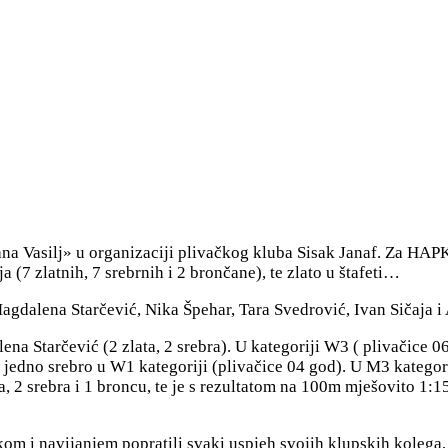
ana Vasilj» u organizaciji plivačkog kluba Sisak Janaf. Za HAPK
 (7 zlatnih, 7 srebrnih i 2 brončane), te zlato u štafeti…
agdalena Starčević, Nika Špehar, Tara Svedrović, Ivan Sičaja i
na Starčević (2 zlata, 2 srebra). U kategoriji W3 ( plivačice 06
e jedno srebro u W1 kategoriji (plivačice 04 god). U M3 kategori
, 2 srebra i 1 broncu, te je s rezultatom na 100m mješovito 1:15
kom i navijanjem popratili svaki uspjeh svojih klupskih kolega