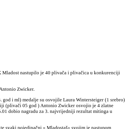
 Mladost nastupilo je 40 plivača i plivačica u konkurenciji
 Antonio Zwicker.
. god i ml) medalje su osvojile Laura Wintersteiger (1 srebro)
ji (plivači 05 god ) Antonio Zwicker osvojio je 4 zlatne
.01 dobio nagradu za 3. najvrijedniji rezultat mitinga u
, te svaki pojedinačni « Mladostaš» svojim je nastupom