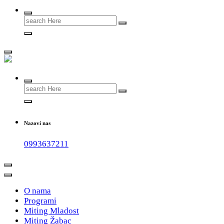
Search
for:
#teammladost
Search
for:
Nazovi nas
0993637211
O nama
Programi
Miting Mladost
Miting Žabac