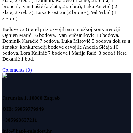
zlata, 2 srebra), Dominik Karačić (1 zlato, 2 srebra, 1
bronca), Ivan Pušić (2 zlata, 2 srebra), Luka Kmetić ( 2
zlata, 2 srebra), Luka Prostran (2 bronce), Val Vrbić ( 1
srebro)
Bodove za Grand prix osvojili su u muškoj konkurenciji
Ognjen Marić 16 bodova, Ivan Vučemilović 10 bodova,
Dominik Karačić 7 bodova, Luka Misović 5 bodova dok su u
ženskoj konkurenciji bodove osvojile Anđela Sičaja 10
bodova, Lora Kalinić 7 bodova i Marija Raić 3 boda i Nera
Dekanić 1 bod.
Comments (0)
Jarunska 1, 10000 Zagreb
OIB: 69059779949
+385993637211
info@hapk-mladost.hr