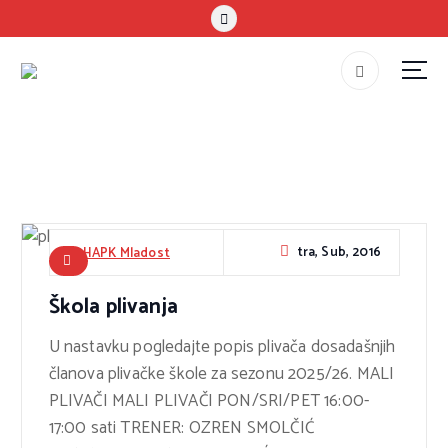
S
k
i
p
#teammladost
t
o
c
o
n
t
tra, Sub, 2016
HAPK Mladost
e
Škola plivanja
n
t
U nastavku pogledajte popis plivača dosadašnjih
članova plivačke škole za sezonu 2025/26. MALI
PLIVAČI MALI PLIVAČI PON/SRI/PET 16:00-
17:00 sati TRENER: OZREN SMOLČIĆ