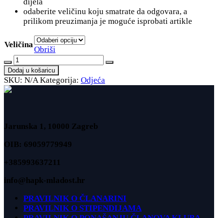
dijela
odaberite veličinu koju smatrate da odgovara, a
prilikom preuzimanja je moguće isprobati artikle
Veličina
Obriši
Arena
ljetni
Dodaj u košaricu
komplet
SKU:
N/A
Kategorija:
Odjeća
-
dječji
količina
Jarunska 1, 10000 Zagreb
OIB: 69059779949
+385993637211
info@hapk-mladost.hr
PRAVILNIK O ČLANARINI
PRAVILNIK O STIPENDIJAMA
PRAVILNIK O PONAŠANJU ČLANOVA KLUBA