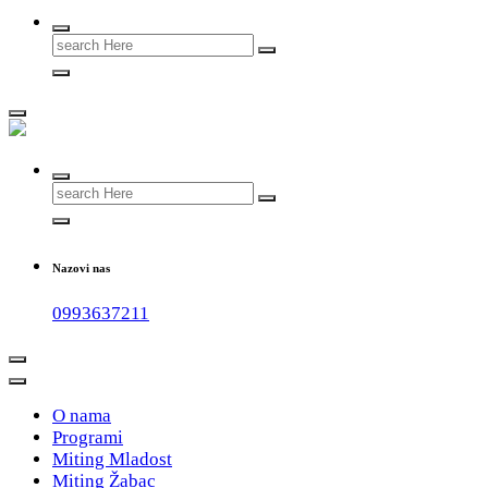
Search
for:
#teammladost
Search
for:
Nazovi nas
0993637211
O nama
Programi
Miting Mladost
Miting Žabac