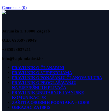
Comments (0)
Jarunska 1, 10000 Zagreb
OIB: 69059779949
+385993637211
info@hapk-mladost.hr
PRAVILNIK O ČLANARINI
PRAVILNIK O STIPENDIJAMA
PRAVILNIK O PONAŠANJU ČLANOVA KLUBA
PRAVILNIK O PROGLAŠAVANJU
NAJUSPJEŠNIJIH PLIVAČA
PRAVILNIK UNUTARNJE I VANJSKE
KOMUNIKACIJE
ZAŠTITA OSOBNIH PODATAKA – GDPR
OBRAZAC ZA ISPIS