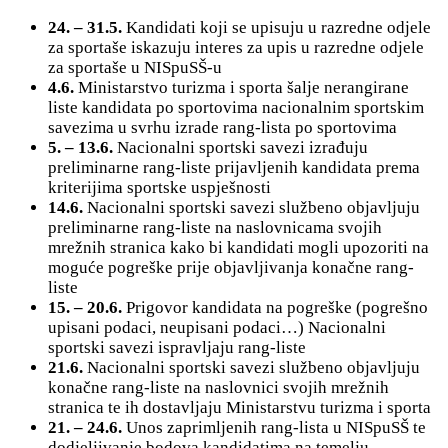
24. – 31.5.
Kandidati koji se upisuju u razredne odjele
za sportaše iskazuju interes za upis u razredne odjele
za sportaše u NISpuSŠ-u
4.6.
Ministarstvo turizma i sporta šalje nerangirane
liste kandidata po sportovima nacionalnim sportskim
savezima u svrhu izrade rang-lista po sportovima
5. – 13.6.
Nacionalni sportski savezi izrađuju
preliminarne rang-liste prijavljenih kandidata prema
kriterijima sportske uspješnosti
14.6.
Nacionalni sportski savezi službeno objavljuju
preliminarne rang-liste na naslovnicama svojih
mrežnih stranica kako bi kandidati mogli upozoriti na
moguće pogreške prije objavljivanja konačne rang-
liste
15. – 20.6.
Prigovor kandidata na pogreške (pogrešno
upisani podaci, neupisani podaci…) Nacionalni
sportski savezi ispravljaju rang-liste
21.6.
Nacionalni sportski savezi službeno objavljuju
konačne rang-liste na naslovnici svojih mrežnih
stranica te ih dostavljaju Ministarstvu turizma i sporta
21. – 24.6.
Unos zaprimljenih rang-lista u NISpuSŠ te
dodjeljivanje bodova kandidatima na temelju