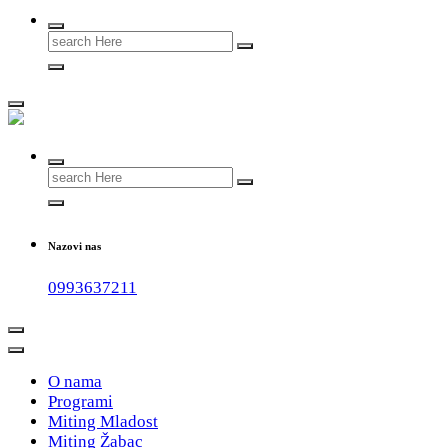
Search
for:
#teammladost
Search
for:
Nazovi nas
0993637211
O nama
Programi
Miting Mladost
Miting Žabac