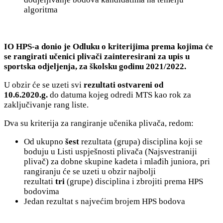
algoritma
IO HPS-a donio je
Odluku o kriterijima prema kojima će
se rangirati učenici plivači zainteresirani za upis u
sportska odjeljenja, za školsku godinu 2021/2022.
U obzir će se uzeti svi
rezultati ostvareni od
10.6.2020.g.
do datuma kojeg odredi MTS kao rok za
zaključivanje rang liste.
Dva su kriterija za rangiranje učenika plivača, redom:
Od ukupno
šest
rezultata (grupa) disciplina koji se
boduju u Listi uspješnosti plivača (Najsvestraniji
plivač) za dobne skupine kadeta i mlađih juniora, pri
rangiranju će se uzeti u obzir najbolji
rezultati
tri
(grupe) disciplina i zbrojiti prema HPS
bodovima
Jedan rezultat s najvećim brojem HPS bodova